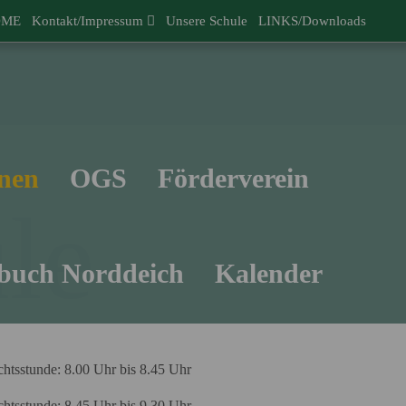
OME
Kontakt/Impressum
Unsere Schule
LINKS/Downloads
nen
OGS
Förderverein
le
buch Norddeich
Kalender
chtsstunde: 8.00 Uhr bis 8.45 Uhr
chtsstunde: 8.45 Uhr bis 9.30 Uhr