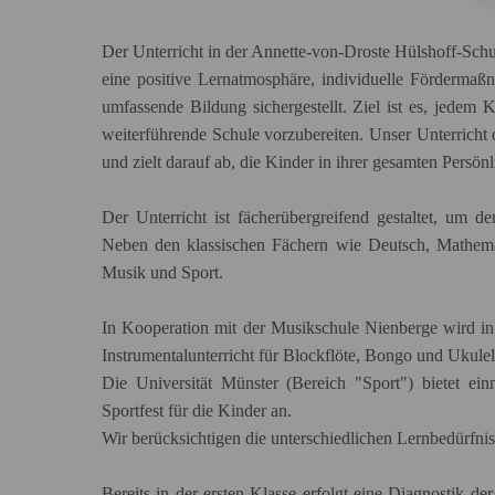
Der Unterricht in der Annette-von-Droste Hülshoff-Schule
eine positive Lernatmosphäre, individuelle Fördermaß
umfassende Bildung sichergestellt. Ziel ist es, jedem
weiterführende Schule vorzubereiten. Unser Unterricht 
und zielt darauf ab, die Kinder in ihrer gesamten Persönl
Der Unterricht ist fächerübergreifend gestaltet, um 
Neben den klassischen Fächern wie Deutsch, Mathemat
Musik und Sport.
In Kooperation mit der Musikschule Nienberge wird in
Instrumentalunterricht für Blockflöte, Bongo und Ukule
Die Universität Münster (Bereich "Sport") bietet e
Sportfest für die Kinder an.
Wir berücksichtigen die unterschiedlichen Lernbedürfni
Bereits in der ersten Klasse erfolgt eine Diagnostik d