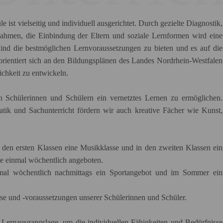
 ist vielseitig und individuell ausgerichtet. Durch gezielte Diagnostik,
nahmen, die Einbindung der Eltern und soziale Lernformen wird eine
 Kind die bestmöglichen Lernvoraussetzungen zu bieten und es auf die
orientiert sich an den Bildungsplänen des Landes Nordrhein-Westfalen
ichkeit zu entwickeln.
den Schülerinnen und Schülern ein vernetztes Lernen zu ermöglichen.
ik und Sachunterricht fördern wir auch kreative Fächer wie Kunst,
 den ersten Klassen eine Musikklasse und in den zweiten Klassen ein
le einmal wöchentlich angeboten.
inmal wöchentlich nachmittags ein Sportangebot und im Sommer ein
sse und -voraussetzungen unserer Schülerinnen und Schüler.
er Lernausgangslage, um die individuellen Fähigkeiten und Bedürfnisse