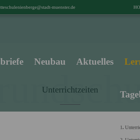
tteschulenienberge@stadt-muenster.de
H
briefe
Neubau
Aktuelles
Ler
rundschu
Unterrichtzeiten
Tage
1
.
Unterri
2. Unterri